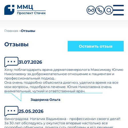
ПОИСК ПО САЙТУ
О клинике
Главная
Отзывы
Направления
Услуги
Отзывы
Специалисты
Оставить отзыв
Новости
Акции
Отзывы
31.07.2026
Пациентам
Хочу поблагодарить врача дерматовенеролога Максимову Юлию
Контакты
Николаевну за доброжелательное отношение к пациентам и
профессиональный подход..
Записаться на прием
Она очень подробно объяснила диагноз, уделила время на все
мои вопросы, подобрала лечение. Юлия Николаевна очень
Ru
En
внимательный, чуткий и ответственный врач.
+7 (812) 406-88-88
Задорина Ольга
25.05.2026
Личный кабинет
Виноградова Наталия Вадимовна - профессионал своего дела!!
За 30 лет обследуясь у окулистов впервые настолько все
подробно объяснили, поняла суть проблемы и его решение,